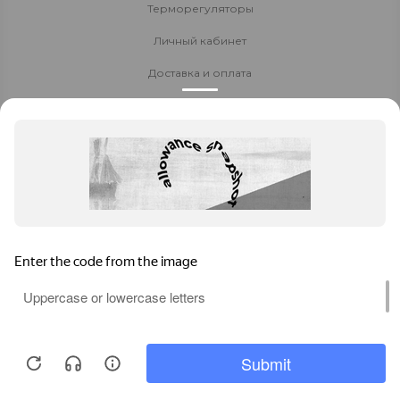
Терморегуляторы
Личный кабинет
Доставка и оплата
Стать партнёром
Политика конфиденциальности
Контакты
8 800 700-80-40
8 (391) 205-1-205
Заказать звонок
zakaz-na-pol@yandex.ru
Ачинск
, ул. Авиаторов, 62